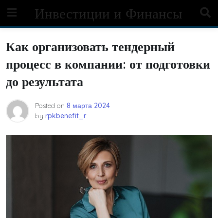
Skip
Инвестиции и Финансы
to
content
Как организовать тендерный
процесс в компании: от подготовки
до результата
Posted on
8 марта 2024
by
rpkbenefit_r