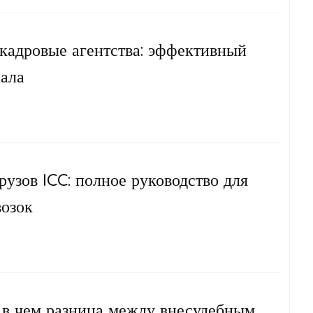
кадровые агентства: эффективный
нала
рузов ICC: полное руководство для
возок
 в чем разница между внесудебным