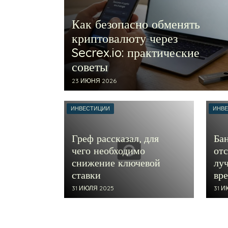
Как безопасно обменять
криптовалюту через
Secrex.io: практические
советы
23 ИЮНЯ 2026
ИНВЕСТИЦИИ
ИНВ
Греф рассказал, для
Ба
чего необходимо
от
снижение ключевой
лу
ставки
вр
31 ИЮЛЯ 2025
31 И