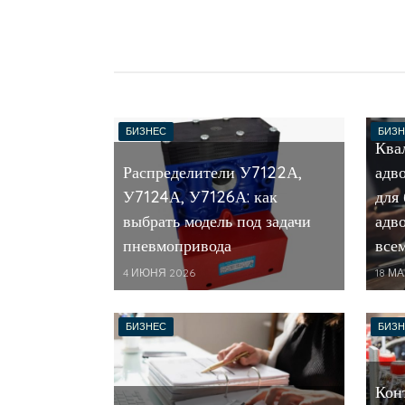
БИЗНЕС
БИЗН
Ква
Распределители У7122А,
адв
У7124А, У7126А: как
для 
выбрать модель под задачи
адв
пневмопривода
все
4 ИЮНЯ 2026
18 М
БИЗНЕС
БИЗН
Кон