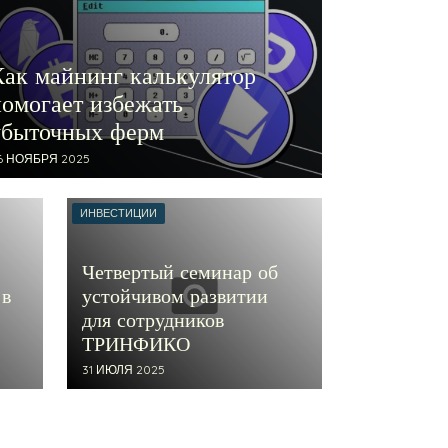
Как майнинг калькулятор
помогает избежать
убыточных ферм
6 НОЯБРЯ 2025
ИНВЕСТИЦИИ
Четвертый семинар об
 в
устойчивом развитии
для сотрудников
ТРИНФИКО
31 ИЮЛЯ 2025