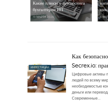
Какие плюсы у аутсорсинга
нап
бухгалтерии ИП
цик
19 МАРТА 2026
3 МА
Как безопасно
Secrex.io: пр
ИНВЕСТИЦИИ
Цифровые активы п
людей по всему мир
необходимостью ко
деньги или перево
Современные….