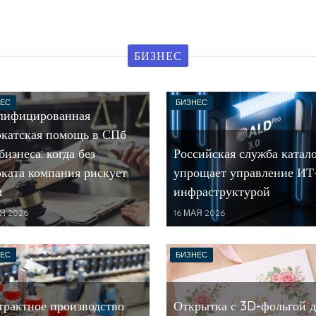
БИЗНЕС
ЕС
БИЗНЕС
лифицированная
окатская помощь в СПб
бизнеса: когда без
Российская служба катал
оката компания рискует
упрощает управление ИТ
м
инфраструктурой
АЯ 2026
16 МАЯ 2026
ЕС
БИЗНЕС
трактное производство
Открытка с 3D-фольгой д