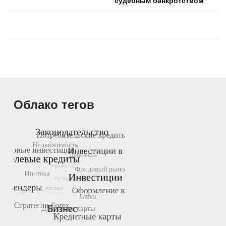
записям
судебным банкротством
Облако тегов