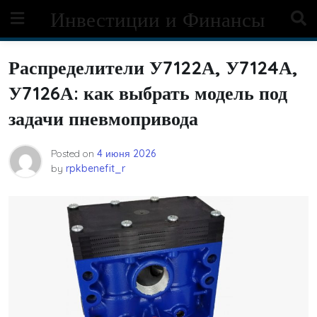
Skip
Инвестиции и Финансы
to
content
Распределители У7122А, У7124А,
У7126А: как выбрать модель под
задачи пневмопривода
Posted on
4 июня 2026
by
rpkbenefit_r