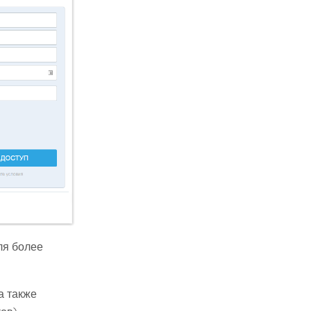
ля более
а также