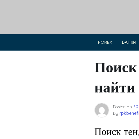
Skip
to
content
FOREX
БАНКИ
Поиск 
найти 
Posted on
30
by
rpkbenefi
Поиск тен