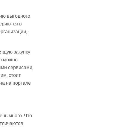
нию выгодного
теряются в
рганизации,
дящую закупку
го можно
ыми сервисами,
им, стоит
на на портале
ень много. Что
Отличаются