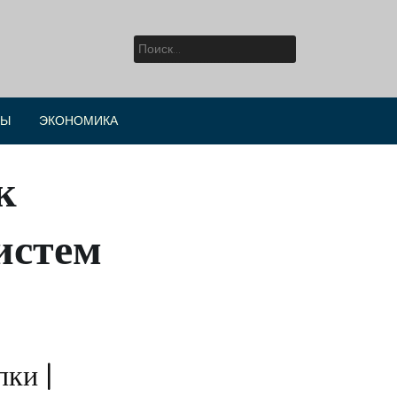
Найти:
РЫ
ЭКОНОМИКА
к
систем
пки |