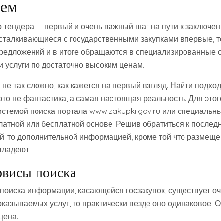
тем
 тендера — первый и очень важный шаг на пути к заключе
, сталкивающиеся с государственными закупками впервые, 
редложений и в итоге обращаются в специализированные о
 услуги по достаточно высоким ценам.
 не так сложно, как кажется на первый взгляд. Найти подхо
это не фантастика, а самая настоящая реальность. Для это
истемой поиска портала www.zakupki.gov.ru или специальн
атной или бесплатной основе. Решив обратиться к последн
кой-то дополнительной информацией, кроме той что размеще
 владеют.
рвисы поиска
поиска информации, касающейся госзакупок, существует оч
оказываемых услуг, то практически везде оно одинаковое. 
цена.