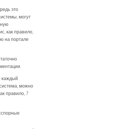
редь это
истемы, могут
зную
с, как правило,
ю на портале
статочно
ументации.
ы каждый
 система, можно
ак правило, 7
есспорные