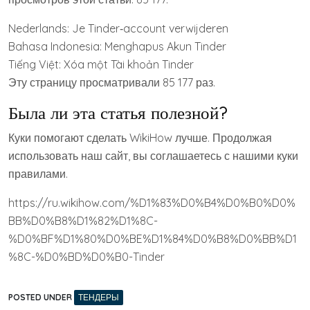
Nederlands: Je Tinder‐account verwijderen
Bahasa Indonesia: Menghapus Akun Tinder
Tiếng Việt: Xóa một Tài khoản Tinder
Эту страницу просматривали 85 177 раз.
Была ли эта статья полезной?
Куки помогают сделать WikiHow лучше. Продолжая
использовать наш сайт, вы соглашаетесь с нашими куки
правилами.
https://ru.wikihow.com/%D1%83%D0%B4%D0%B0%D0%
BB%D0%B8%D1%82%D1%8C-
%D0%BF%D1%80%D0%BE%D1%84%D0%B8%D0%BB%D1
%8C-%D0%BD%D0%B0-Tinder
POSTED UNDER
ТЕНДЕРЫ