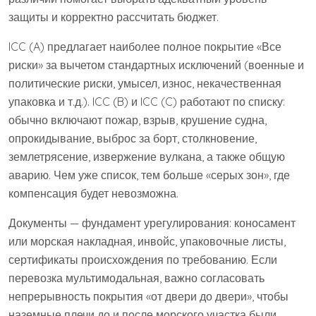
защиты и корректно рассчитать бюджет.
ICC (A) предлагает наиболее полное покрытие «Все
риски» за вычетом стандартных исключений (военные и
политические риски, умысел, износ, некачественная
упаковка и т.д.). ICC (B) и ICC (C) работают по списку:
обычно включают пожар, взрыв, крушение судна,
опрокидывание, выброс за борт, столкновение,
землетрясение, извержение вулкана, а также общую
аварию. Чем уже список, тем больше «серых зон», где
компенсация будет невозможна.
Документы — фундамент урегулирования: коносамент
или морская накладная, инвойс, упаковочные листы,
сертификаты происхождения по требованию. Если
перевозка мультимодальная, важно согласовать
непрерывность покрытия «от двери до двери», чтобы
наземные плечи до и после морского участка были