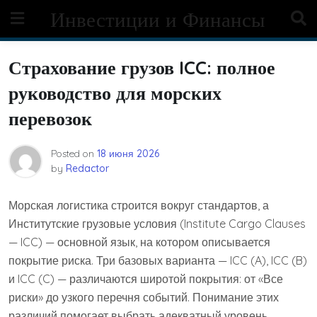
Skip
Инвестиции и Финансы
to
content
Страхование грузов ICC: полное
руководство для морских
перевозок
Posted on
18 июня 2026
by
Redactor
Морская логистика строится вокруг стандартов, а
Институтские грузовые условия (Institute Cargo Clauses
— ICC) — основной язык, на котором описывается
покрытие риска. Три базовых варианта — ICC (A), ICC (B)
и ICC (C) — различаются широтой покрытия: от «Все
риски» до узкого перечня событий. Понимание этих
различий помогает выбрать адекватный уровень