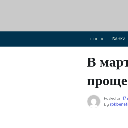
Skip
to
content
FOREX
БАНКИ
В мар
проще 
Posted on
17
by
rpkbenefi