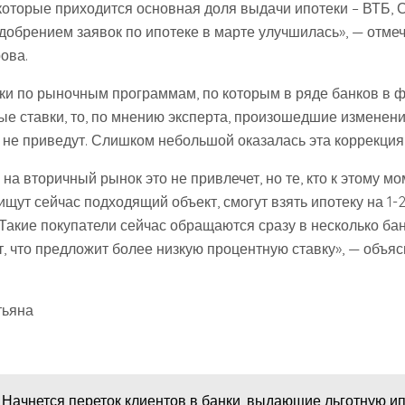
 которые приходится основная доля выдачи ипотеки – ВТБ, 
одобрением заявок по ипотеке в марте улучшилась», — отме
ова.
еки по рыночным программам, по которым в ряде банков в 
е ставки, то, по мнению эксперта, произошедшие изменени
е не приведут. Слишком небольшой оказалась эта коррекция
а вторичный рынок это не привлечет, но те, кто к этому м
щут сейчас подходящий объект, смогут взять ипотеку на 1-
 Такие покупатели сейчас обращаются сразу в несколько бан
т, что предложит более низкую процентную ставку», — объя
тьяна
Начнется переток клиентов в банки, выдающие льготную ип