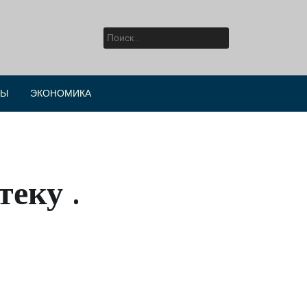
Найти:
РЫ
ЭКОНОМИКА
еку .