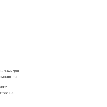
валась для
ичиваются.
даже
этого не