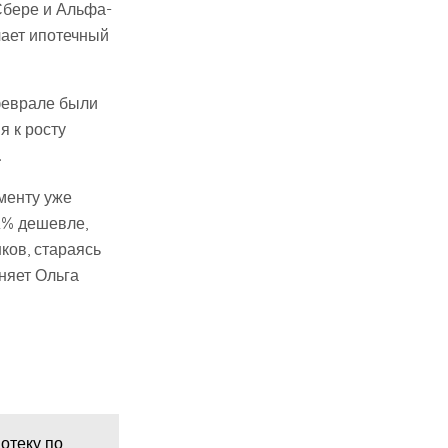
Сбере и Альфа-
чает ипотечный
феврале были
я к росту
.
оменту уже
2% дешевле,
ков, стараясь
сняет Ольга
отеку по