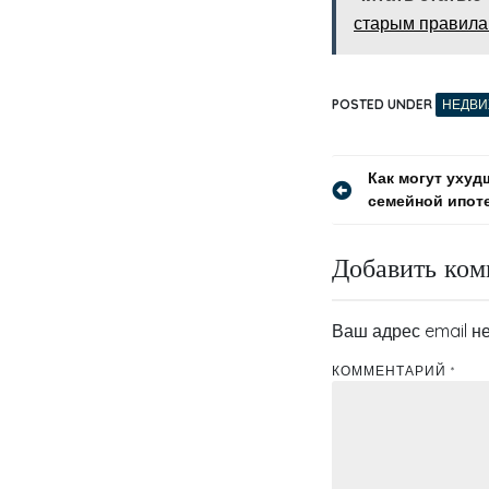
старым правила
POSTED UNDER
НЕДВ
Навигация
Как могут ухуд
семейной ипоте
по
записям
Добавить ком
Ваш адрес email не
КОММЕНТАРИЙ
*