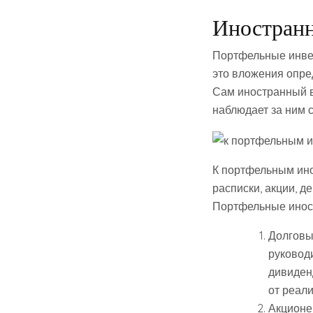
Иностранн
Портфельные инве
это вложения опре
Сам иностранный в
наблюдает за ним 
К портфельным ино
расписки, акции, д
Портфельные иност
Долговы
руковод
дивиден
от реали
Акционе