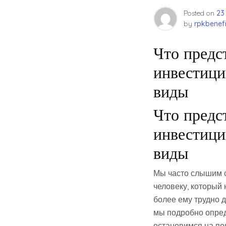
Posted on
23
by
rpkbenefi
Что предс
инвестици
виды
Что предс
инвестици
виды
Мы часто слышим с
человеку, который 
более ему трудно 
мы подробно опред
остановимся на по