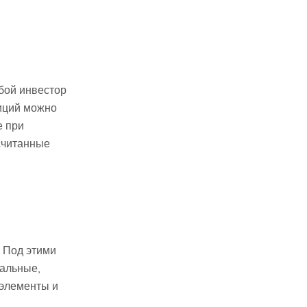
юбой инвестор
тиций можно
е при
считанные
 Под этими
альные,
 элементы и