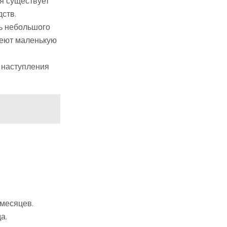
я существует
ств.
ь небольшого
меют маленькую
и наступления
 месяцев.
а.