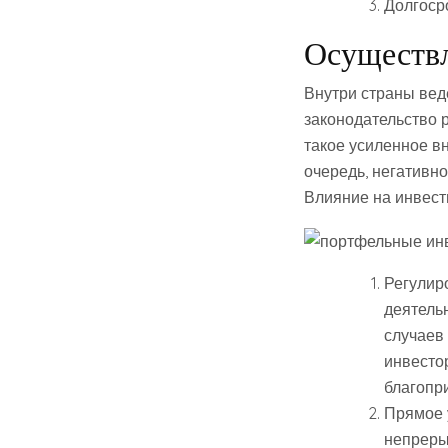
Долгосро
Осуществл
Внутри страны вед
законодательство 
такое усиленное вн
очередь, негативн
Влияние на инвест
Регулир
деятель
случаев
инвесто
благопр
Прямое у
непреры