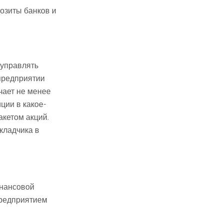
озиты банков и
 управлять
 предприятии
чает не менее
ции в какое-
акетом акций.
кладчика в
инансовой
предприятием