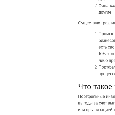
Финансо
другие.
Существуют различ
Прямые 
бизнесом
есть сво
10% этог
либо пр
Портфел
процесс
Что такое
Портфельные инвес
выгоды за счет вы
или организацией,