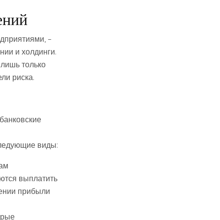
ений
дприятиями, –
ии и холдинги.
 лишь только
ли риска.
 банковские
следующие виды:
рам
уются выплатить
чении прибыли
орые