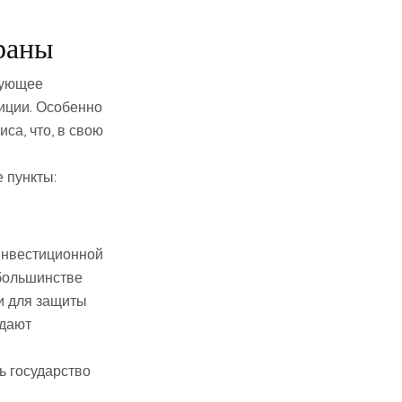
раны
вующее
тиции. Особенно
са, что, в свою
 пункты:
инвестиционной
 большинстве
и для защиты
здают
ь государство