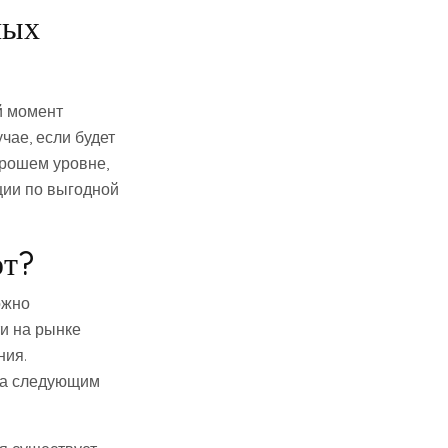
ных
й момент
чае, если будет
орошем уровне,
ции по выгодной
ют?
ожно
и на рынке
ния.
ка следующим