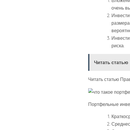
Вложени
очень в
Инвести
размера
вероятн
Инвести
риска.
Читать статью
Читать статью Пр
Портфельные инвес
Краткос
Среднеср