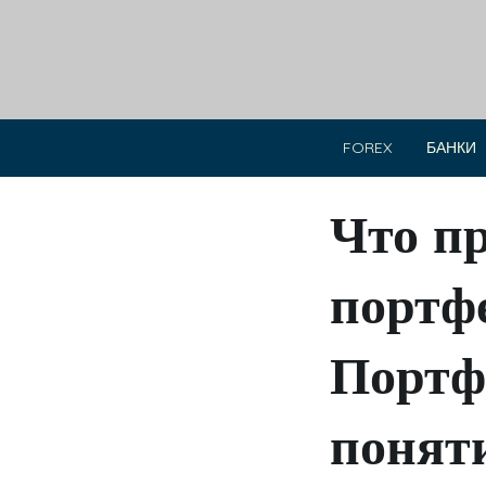
Skip
to
content
FOREX
БАНКИ
Что п
портф
Портф
понят