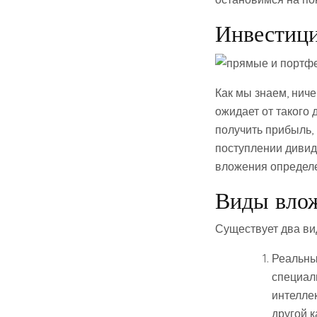
Инвестици
Как мы знаем, ниче
ожидает от такого
получить прибыль,
поступлении дивид
вложения определе
Виды вло
Существует два ви
Реальны
специал
интелле
другой к