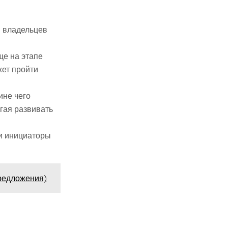
я владельцев
ще на этапе
жет пройти
ине чего
гая развивать
ми инициаторы
предложения)