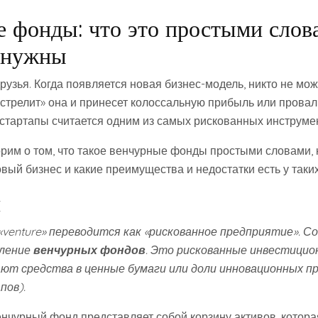
 фонды: что это простыми слов
 нужны
рузья. Когда появляется новая бизнес-модель, никто не мож
ыстрелит» она и принесет колоссальную прибыль или провал
стартапы считается одним из самых рискованных инструмен
рим о том, что такое венчурные фонды простыми словами, 
вый бизнес и какие преимущества и недостатки есть у таки
и
«venture» переводится как «рискованное предприятие». С
еление
венчурных фондов
. Это рискованные инвестицио
ют средства в ценные бумаги или доли инновационных п
пов).
нчурный фонд представляет собой корзину активов, котор