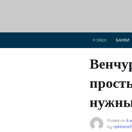
Skip
to
content
FOREX
БАНКИ
Венчу
прост
нужн
Posted on
6 
by
rpkbenefi