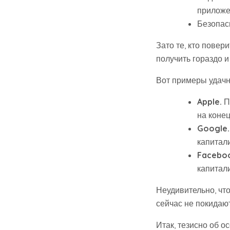
приложе
Безопас
Зато те, кто повер
получить гораздо и
Вот примеры удачн
Apple.
П
на конец
Google.
капитали
Facebo
капитали
Неудивительно, чт
сейчас не покидают
Итак, тезисно об о