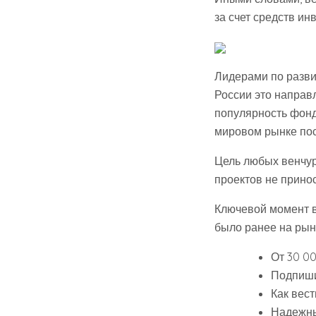
за счет средств ин
Лидерами по разви
России это направ
популярность фонд
мировом рынке по
Цель любых венчур
проектов не принос
Ключевой момент в
было ранее на рын
От 30 00
Подпиши
Как вес
Надежны