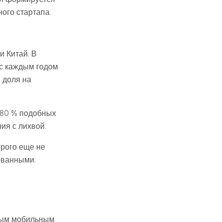
ого стартапа.
 Китай. В
 с каждым годом
 доля на
-80 % подобных
ия с лихвой.
орого еще не
ованными.
ным мобильным