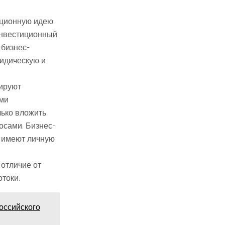
ационную идею.
инвестиционный
 бизнес-
ридическую и
сируют
ами
лько вложить
осами. Бизнес-
и имеют личную
 отличие от
токи.
оссийского