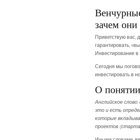
Венчурные
зачем они
Приветствую вас, д
гарантировать, «в
Инвестирование в 
Сегодня мы погово
инвестировать в но
О поняти
Английское слово 
это и есть опред
которые вкладыва
проектов (старта
Иными словами, ве