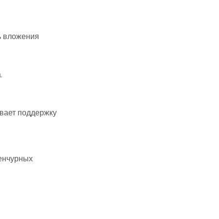
ь вложения
.
ывает поддержку
енчурных