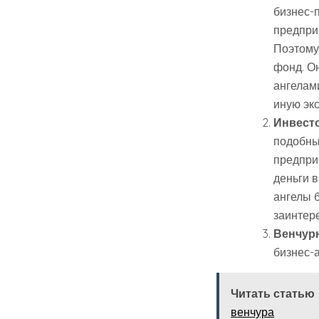
бизнес-п
предпри
Поэтому
фонд. О
ангелами
иную эк
Инвест
подобны
предпри
деньги в
ангелы 
заинтере
Венчур
бизнес-
Читать статью
венчура