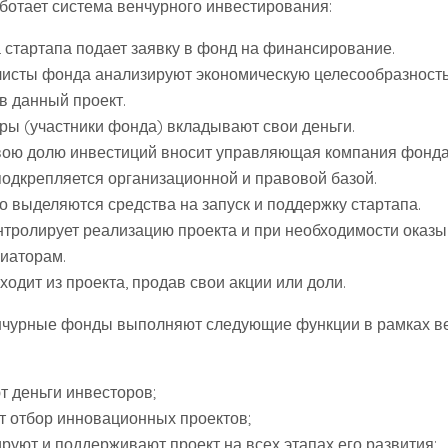
аботает система венчурного инвестирования:
 стартапа подает заявку в фонд на финансирование.
исты фонда анализируют экономическую целесообразност
в данный проект.
ры (участники фонда) вкладывают свои деньги.
вою долю инвестиций вносит управляющая компания фонда
подкрепляется организационной и правовой базой.
о выделяются средства на запуск и поддержку стартапа.
нтролирует реализацию проекта и при необходимости оказ
циаторам.
одит из проекта, продав свои акции или доли.
енчурные фонды выполняют следующие функции в рамках в
т деньги инвесторов;
т отбор инновационных проектов;
руют и поддерживают проект на всех этапах его развития;