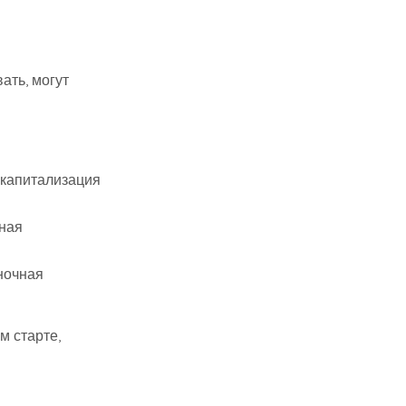
ать, могут
 капитализация
ная
ночная
м старте,