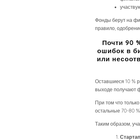
участвую
Фонды берут на фи
правило, одобрени
Почти 90 
ошибок в би
или несоот
Оставшиеся 10 % р
выходе получают ф
При том что тольк
остальные 70-80 %
Таким образом, уч
Старта