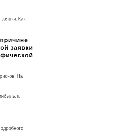
заявки. Как
 причине
ной заявки
афической
рисков. На
рибыль, а
 подробного