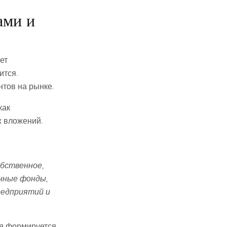
ами и
ет
ится.
тов на рынке.
как
х вложений.
обственное,
нные фонды,
редприятий и
ая формируется