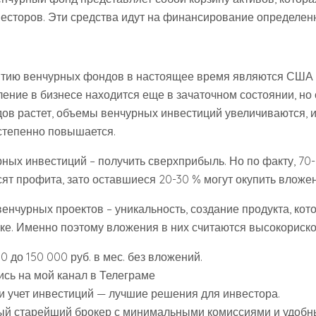
весторов. Эти средства идут на финансирование определенн
тию венчурных фондов в настоящее время являются США и
ление в бизнесе находится еще в зачаточном состоянии, но
ов растет, объемы венчурных инвестиций увеличиваются, и
степенно повышается.
ных инвестиций – получить сверхприбыль. Но по факту, 70
ят профита, зато оставшиеся 20-30 % могут окупить вложен
енчурных проектов – уникальность, создание продукта, кот
ке. Именно поэтому вложения в них считаются высокориск
0 до 150 000 руб. в мес. без вложений.
сь на мой канал в Телеграме
ти учет инвестиций — лучшие решения для инвестора.
й старейший брокер с минимальными комиссиями и удоб