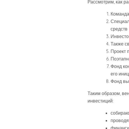
Рассмотрим, как р
Команда
Специал
средств 
Инвесто
Также с
Проект 
Поэтапн
Фонд ко
его ини
Фонд вых
Таким образом, в
инвестиций:
собираю
проводя
финанси