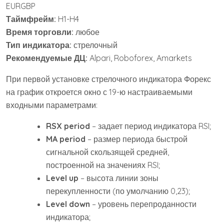
EURGBP
Тай
мфрейм:
H1-H4
Время торговли:
любое
Тип индикатора:
стрелочный
Рекомендуемые ДЦ:
Alpari, Roboforex, Amarkets
При первой установке стрелочного индикатора Форекс
на график откроется окно с 19-ю настраиваемыми
входными параметрами:
RSX period
– задает период индикатора RSI;
MA period
– размер периода быстрой
сигнальной скользящей средней,
построенной на значениях RSI;
Level up
– высота линии зоны
перекупленности (по умолчанию 0,23);
Level down
– уровень перепроданности
индикатора;