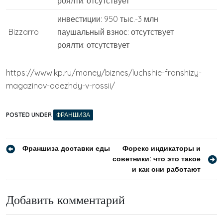
роялти: отсутствует
инвестиции: 950 тыс.-3 млн
Bizzarro
паушальный взнос: отсутствует
роялти: отсутствует
https://www.kp.ru/money/biznes/luchshie-franshizy-
magazinov-odezhdy-v-rossii/
POSTED UNDER
ФРАНШИЗА
Навигация
Франшиза доставки еды
Форекс индикаторы и
советники: что это такое
по
и как они работают
записям
Добавить комментарий