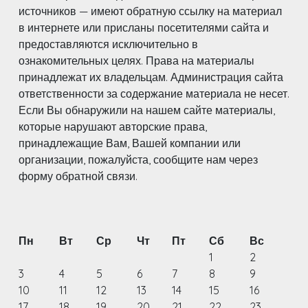
источников — имеют обратную ссылку на материал
в интернете или присланы посетителями сайта и
предоставляются исключительно в
ознакомительных целях. Права на материалы
принадлежат их владельцам. Администрация сайта
ответственности за содержание материала не несет.
Если Вы обнаружили на нашем сайте материалы,
которые нарушают авторские права,
принадлежащие Вам, Вашей компании или
организации, пожалуйста, сообщите нам через
форму обратной связи.
Пн
Вт
Ср
Чт
Пт
Сб
Вс
1
2
3
4
5
6
7
8
9
10
11
12
13
14
15
16
17
18
19
20
21
22
23