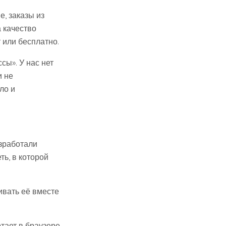
, заказы из
 качество
 или бесплатно.
сы». У нас нет
и не
ло и
зработали
ть, в которой
ивать её вместе
тает в браузере