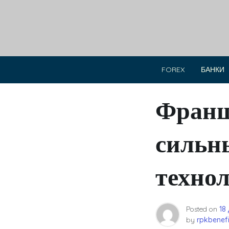
Skip
to
content
FOREX
БАНКИ
Франш
сильн
технол
Posted on
18
by
rpkbenefi