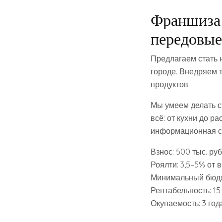
Франшиза 
передовые
Предлагаем стать 
городе. Внедряем т
продуктов.
Мы умеем делать с
всё: от кухни до 
информационная си
Взнос: 500 тыс. ру
Роялти: 3,5–5% от 
Минимальный бюдже
Рентабельность: 1
Окупаемость: 3 год