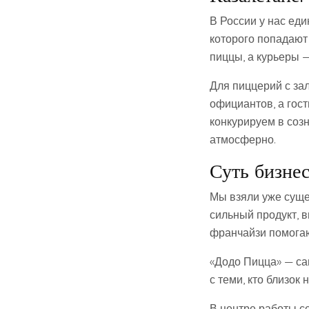
В России у нас ед
которого попадают
пиццы, а курьеры —
Для пиццерий с за
официантов, а гост
конкурируем в созн
атмосферно.
Суть бизнес
Мы взяли уже суще
сильный продукт, в
франчайзи помогаю
«Додо Пицца» — са
с теми, кто близок 
В центре работы с