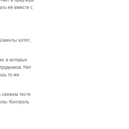
ать её вместе с
Клиенты хотят,
и, в которых
трудников. Нет
ишь то же
а свежем тесте
улы. Контроль