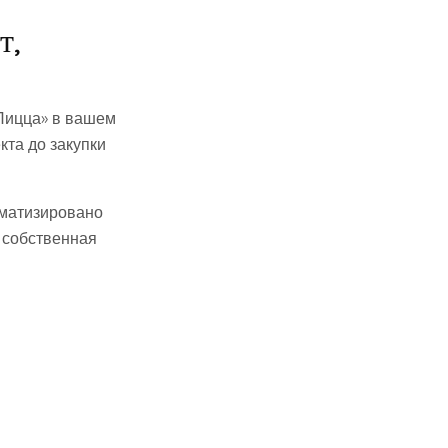
т,
Пицца» в вашем
кта до закупки
оматизировано
 собственная