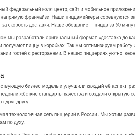
иный федеральный колл-центр, сайт и мобильное приложение
 напрямую франчайзи. Наши пиццамейкеры соревнуются за
 за скорость доставки. Наше обещание — пицца за 60 минут
лом мы разработали оригинальный формат: «доставка до кас
и получают пиццу в коробках. Так мы оптимизируем работу 
ании гостей с ресторанами. В наших пиццериях уютно, весе
а
ствующую бизнес-модель и улучшили каждый её аспект: ра
недрили жёсткие стандарты качества и создали открытую се
т друг другу.
мая технологичная сеть пиццерий в России . Мы хотим разв
нам по духу.
ети «Додо Пицца» — информационная система, которая рабо