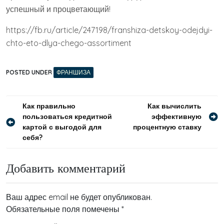
успешный и процветающий!
https://fb.ru/article/247198/franshiza-detskoy-odejdyi-
chto-eto-dlya-chego-assortiment
POSTED UNDER
ФРАНШИЗА
Навигация
Как правильно
Как вычислить
пользоваться кредитной
эффективную
по
картой с выгодой для
процентную ставку
записям
себя?
Добавить комментарий
Ваш адрес email не будет опубликован.
Обязательные поля помечены
*