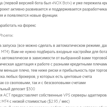
ода (первой версией бота был «NOX Bot») и уже пережила к
Проект активно развивается и поддерживается разработчика
я и появляются новые функции.
аработать на форекс
hoenix:
а запуска (все можно сделать в автоматическом режиме, да
с MT4). Вам не нужно подбирать входные настройки для бот
я автоматически в зависимости от выбранной вами торговой
ическая адаптация к работе с разными кредитными плечами 
ем меньше плечо, тем ниже риски и прибыльность при торго
ка любых брокеров, у которых есть центовые счета
ак со своповыми, так и с безсвоповыми счетами
ьный депозит $300
я ACT предоставляет собственные VPS серверы адаптиро
 MT4 с низкой стоимостью ($2.93 / мес)