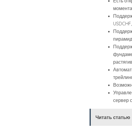
Есть от
момента
Поддерж
USDCHF,
Поддерж
пирамид
Поддерж
фундаме
растяги
Автомат
трейлин
Возможн
Управле
сервер с
Читать статью