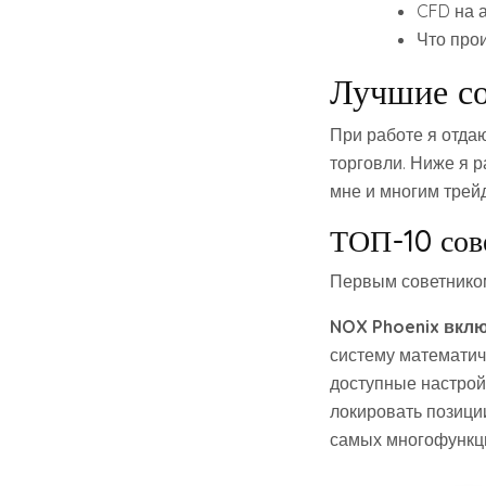
CFD на а
Что прои
Лучшие со
При работе я отда
торговли. Ниже я 
мне и многим трей
ТОП-10 сов
Первым советнико
NOX Phoenix вклю
систему математич
доступные настройк
локировать позиции
самых многофункци