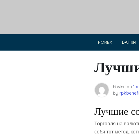
Skip
to
content
FOREX
БАНКИ
Лучши
Posted on
1 
by
rpkbenefi
Лучшие со
Торговля на валют
себя тот метод, к