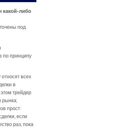
н какой-либо
-
аточены под
я
в по принципу
 относят всех
делки в
 этом трейдер
 рынка;
ов прост:
делки, если
ство раз, пока