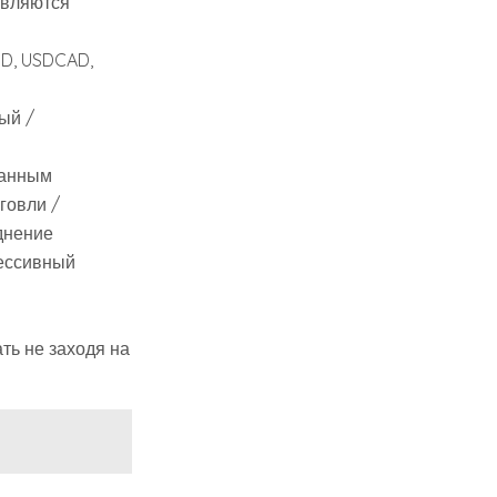
овляются
D, USDCAD,
ый /
данным
говли /
днение
рессивный
ть не заходя на