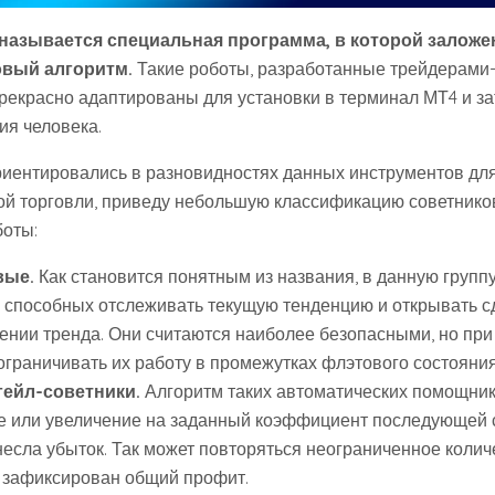
называется специальная программа, в которой заложе
овый алгоритм.
Такие роботы, разработанные трейдерами
рекрасно адаптированы для установки в терминал МТ4 и з
ия человека.
иентировались в разновидностях данных инструментов дл
й торговли, приведу небольшую классификацию советнико
боты:
вые.
Как становится понятным из названия, в данную группу
, способных отслеживать текущую тенденцию и открывать с
ении тренда. Они считаются наиболее безопасными, но при
ограничивать их работу в промежутках флэтового состояния
ейл-советники.
Алгоритм таких автоматических помощник
е или увеличение на заданный коэффициент последующей с
есла убыток. Так может повторяться неограниченное количе
т зафиксирован общий профит.