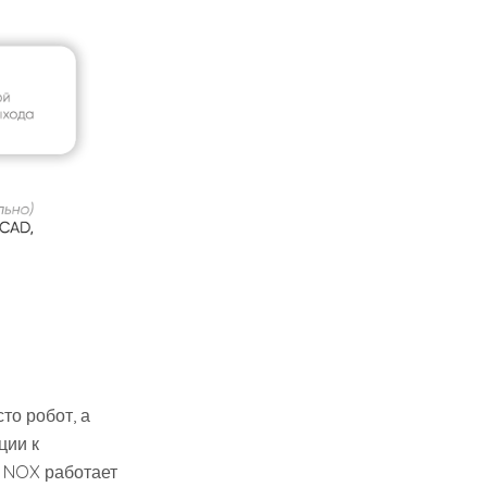
то робот, а
ции к
а NOX работает