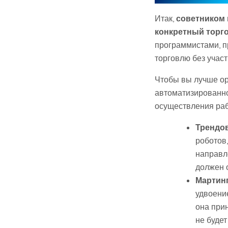
Итак,
советником 
конкретный торг
программистами, п
торговлю без участ
Чтобы вы лучше ор
автоматизированно
осуществления ра
Трендо
роботов
направл
должен 
Мартинг
удвоени
она прин
не буде