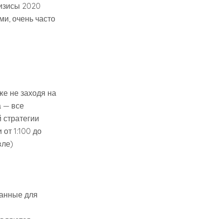
ризисы 2020
ми, очень часто
же не заходя на
а — все
 стратегии
от 1:100 до
вле)
ванные для