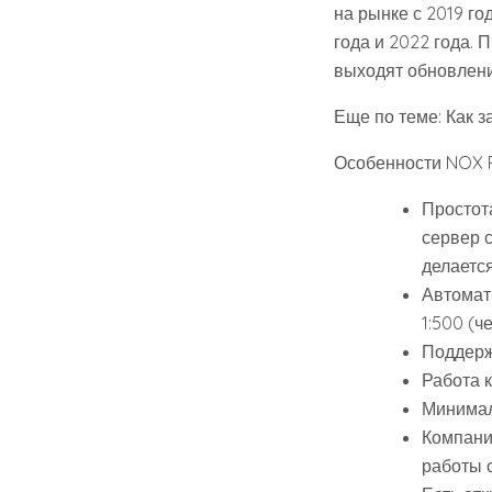
на рынке с 2019 г
года и 2022 года. 
выходят обновлени
Еще по теме: Как з
Особенности NOX P
Простот
сервер 
делаетс
Автомат
1:500 (ч
Поддерж
Работа к
Минимал
Компани
работы с