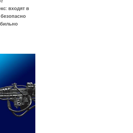
не
кс: входят в
 безопасно
абильно