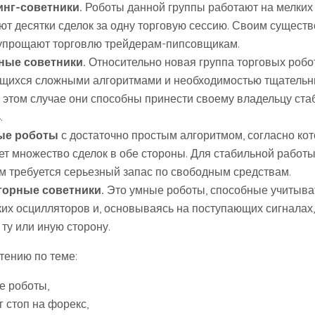
нг-советники.
Роботы данной группы работают на мелких
ют десятки сделок за одну торговую сессию. Своим сущест
упрощают торговлю трейдерам-пипсовщикам.
ные советники.
Относительно новая группа торговых робо
щихся сложными алгоритмами и необходимостью тщательны
в этом случае они способны принести своему владельцу ст
.
ые роботы
с достаточно простым алгоритмом, согласно ко
ет множество сделок в обе стороны. Для стабильной работы
м требуется серьезный запас по свободным средствам.
торные советники.
Это умные роботы, способные учитыва
ких осцилляторов и, основываясь на поступающих сигналах,
 ту или иную сторону.
тению по теме:
е роботы,
 стоп на форекс,