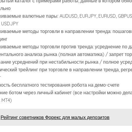
крытый каталог с примерами работы, данные в котором обн
льно
иваемые валютные пары: AUDUSD, EURJPY, EURUSD, GBPUS
 USDJPY
иваемые методы торговли в направлении тренда: пошагов
инг
иваемые методы торговли против тренда: усреднение по 
нтального анализа рынка (полная автоматика) / запрет тор
вание усреднений при нестабильности рынка / полное усре
ический трейлинг при торговле в направлении тренда, рег
г
ость бесплатного тестирования робота на демо-счете
ние ботом через личный кабинет (все настройки можно дела
 MT4)
Рейтинг советников Форекс для малых депозитов