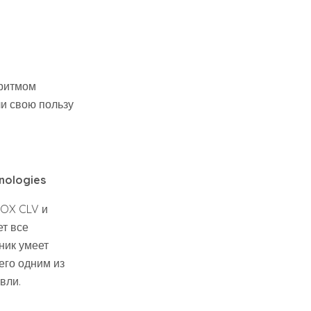
оритмом
ли свою пользу
nologies
NOX CLV и
ет все
ник умеет
его одним из
вли.