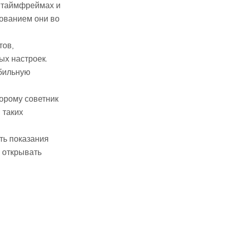
 таймфреймах и
вованием они во
тов,
х настроек.
абильную
торому советник
 таких
ть показания
 открывать