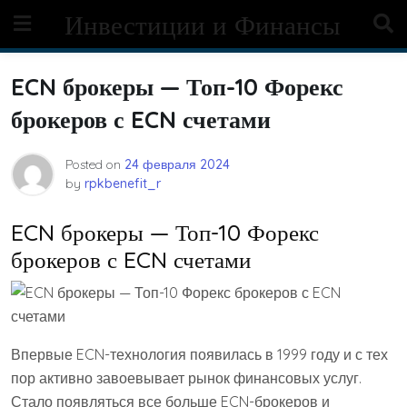
Skip
Инвестиции и Финансы
to
content
ECN брокеры — Топ-10 Форекс
брокеров с ECN счетами
Posted on
24 февраля 2024
by
rpkbenefit_r
ECN брокеры — Топ-10 Форекс
брокеров с ECN счетами
Впервые ECN-технология появилась в 1999 году и с тех
пор активно завоевывает рынок финансовых услуг.
Стало появляться все больше ECN-брокеров и