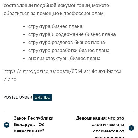
составлении подобной документации, можете
обратиться за помощью к профессионалам.
структура бизнес плана
структура и содержание бизнес плана
структура разделов бизнес плана
структура разработки бизнес плана
анализ структуры бизнес плана
https://utmagazine.ru/posts/8564-struktura-biznes-
plana
POSTED UNDER
БИЗНЕС
Навигация
Закон Республики
Деноминация: что это
Беларусь “Об
такое и чем она
по
инвестициях”
отличается от
записям
девальвации