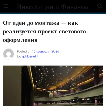
Skip
Инвестиции и Финансы
to
content
От идеи до монтажа — как
реализуется проект светового
оформления
Posted on
13 февраля 2026
by
rpkbenefit_r