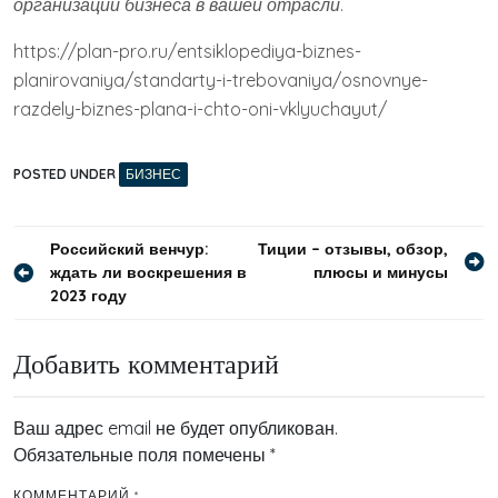
организации бизнеса в вашей отрасли
.
https://plan-pro.ru/entsiklopediya-biznes-
planirovaniya/standarty-i-trebovaniya/osnovnye-
razdely-biznes-plana-i-chto-oni-vklyuchayut/
POSTED UNDER
БИЗНЕС
Навигация
Российский венчур:
Тиции – отзывы, обзор,
ждать ли воскрешения в
плюсы и минусы
по
2023 году
записям
Добавить комментарий
Ваш адрес email не будет опубликован.
Обязательные поля помечены
*
КОММЕНТАРИЙ
*