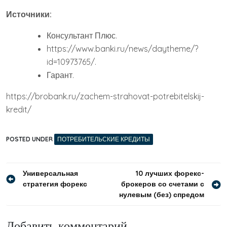
Источники:
Консультант Плюс.
https://www.banki.ru/news/daytheme/?
id=10973765/.
Гарант.
https://brobank.ru/zachem-strahovat-potrebitelskij-
kredit/
POSTED UNDER
ПОТРЕБИТЕЛЬСКИЕ КРЕДИТЫ
Навигация
Универсальная
10 лучших форекс-
стратегия форекс
брокеров со счетами с
по
нулевым (без) спредом
записям
Добавить комментарий