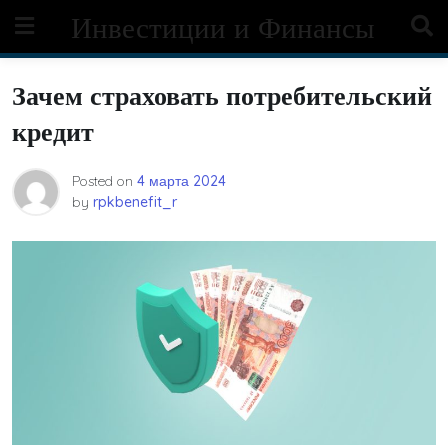
Skip
Инвестиции и Финансы
to
content
Зачем страховать потребительский
кредит
Posted on
4 марта 2024
by
rpkbenefit_r