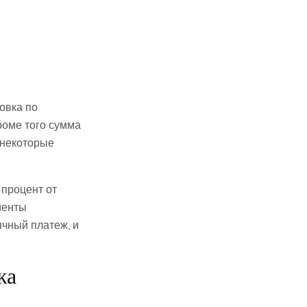
овка по
роме того сумма
, некоторые
 процент от
менты
чный платеж, и
жа