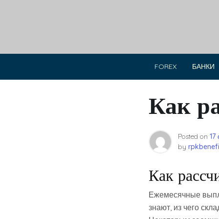
Skip
to
content
FOREX
БАНКИ
Как р
Posted on
17
by
rpkbenefi
Как рассч
Ежемесячные выпла
знают, из чего скл