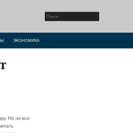
Найти:
РЫ
ЭКОНОМИКА
т
ру. Но не все
итать.