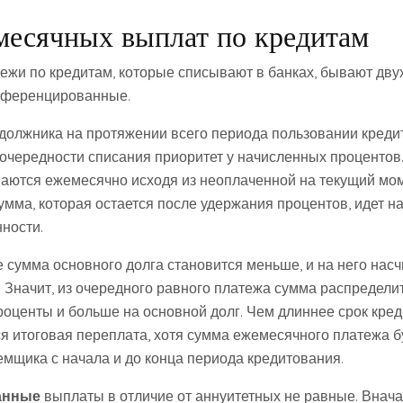
есячных выплат по кредитам
жи по кредитам, которые списывают в банках, бывают двух
фференцированные.
должника на протяжении всего периода пользовании кред
очередности списания приоритет у начисленных процентов
аются ежемесячно исходя из неоплаченной на текущий мо
умма, которая остается после удержания процентов, идет н
ности.
 сумма основного долга становится меньше, и на него нас
 Значит, из очередного равного платежа сумма распределит
роценты и больше на основной долг. Чем длиннее срок кред
я итоговая переплата, хотя сумма ежемесячного платежа б
емщика с начала и до конца периода кредитования.
анные
выплаты в отличие от аннуитетных не равные. Внач