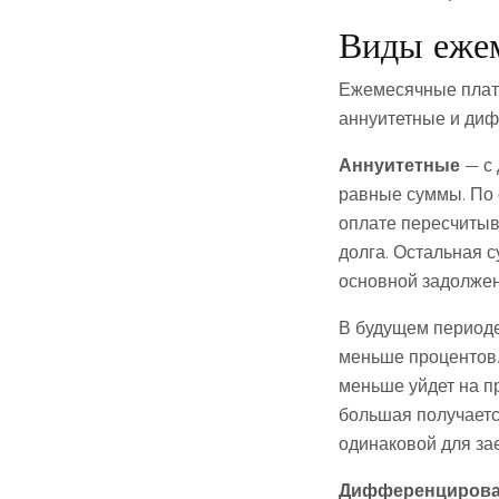
Виды ежем
Ежемесячные плате
аннуитетные и ди
Аннуитетные
— с 
равные суммы. По 
оплате пересчитыв
долга. Остальная с
основной задолжен
В будущем периоде
меньше процентов.
меньше уйдет на п
большая получаетс
одинаковой для за
Дифференциров