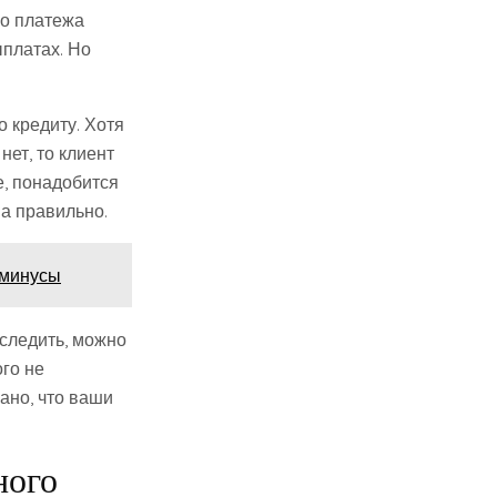
о платежа
ыплатах. Но
 кредиту. Хотя
ет, то клиент
е, понадобится
а правильно.
 минусы
тследить, можно
го не
ано, что ваши
ного