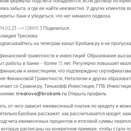
ам формулы подсчета понадобятся, если договор потерян
жа забыта, а где ее найти неизвестно. У других клиентов в
рить» банк и убедиться, что нет никакого подвоха.
 14.02.23 —> 128615 3 Поделиться
Клавдия Трескова
одписывайтесь на телеграм-канал Бробанк.ру и не пропуска
 финансовой грамотности и инвестиций. Образование высш
ыт работы в банке – более 15 лет. Регулярно повышает ква
 финансам и инвестициям, что подтверждено сертификатами
ия Финансовой Грамотности, Нетологии и других образова
ичает со Сравни.ру, Тинькофф Инвестиции, ГПБ Инвестици
аниями.
treskova@brobank.ru
Открыть профиль
ть, от чего зависит ежемесячный платеж по кредиту и можн
тельно.Бробанк расскажет, как рассчитывается кредит, как
подсчета ежемесячных процентов и итоговой суммы перепла
которые расписаны на конкретном примере, чтобы стало по