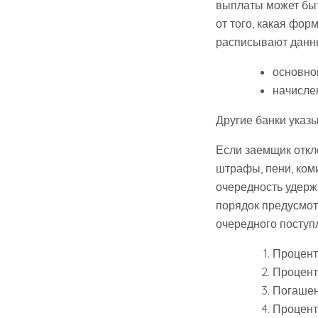
выплаты может быт
от того, какая фо
расписывают данны
основной
начисле
Другие банки указ
Если заемщик откл
штрафы, пени, ком
очередность удерж
порядок предусмот
очередного поступ
Процент
Процент
Погашен
Процент