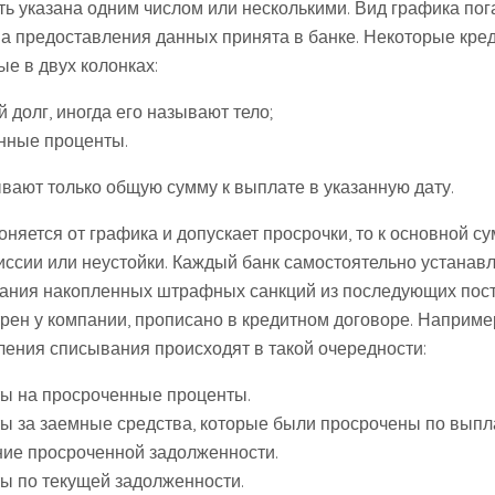
ь указана одним числом или несколькими. Вид графика по
рма предоставления данных принята в банке. Некоторые кре
е в двух колонках:
 долг, иногда его называют тело;
нные проценты.
ывают только общую сумму к выплате в указанную дату.
оняется от графика и допускает просрочки, то к основной 
иссии или неустойки. Каждый банк самостоятельно устанав
ания накопленных штрафных санкций из последующих пост
рен у компании, прописано в кредитном договоре. Наприме
ления списывания происходят в такой очередности:
ы на просроченные проценты.
ы за заемные средства, которые были просрочены по выпл
ие просроченной задолженности.
ы по текущей задолженности.