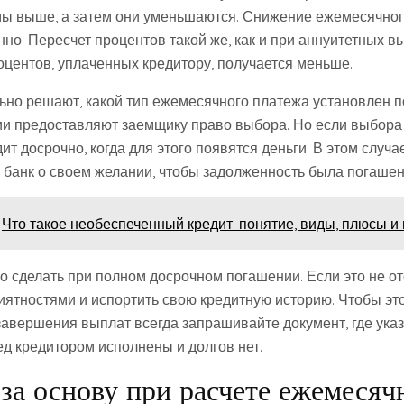
ы выше, а затем они уменьшаются. Снижение ежемесячног
но. Пересчет процентов такой же, как и при аннуитетных в
оцентов, уплаченных кредитору, получается меньше.
ьно решают, какой тип ежемесячного платежа установлен по
и предоставляют заемщику право выбора. Но если выбора н
ит досрочно, когда для этого появятся деньги. В этом случа
 банк о своем желании, чтобы задолженность была погашен
Что такое необеспеченный кредит: понятие, виды, плюсы и
о сделать при полном досрочном погашении. Если это не о
иятностями и испортить свою кредитную историю. Чтобы это
завершения выплат всегда запрашивайте документ, где указ
ед кредитором исполнены и долгов нет.
 за основу при расчете ежемесяч