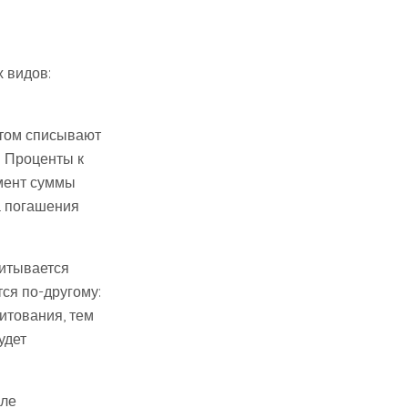
 видов:
итом списывают
. Проценты к
мент суммы
а погашения
читывается
ся по-другому:
итования, тем
удет
але