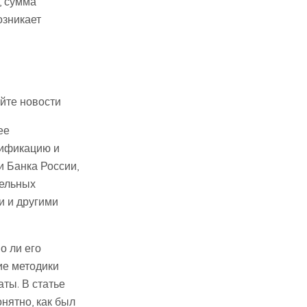
, сумма
озникает
йте новости
ее
лификацию и
 Банка России,
тельных
и и другими
о ли его
ие методики
ты. В статье
нятно, как был