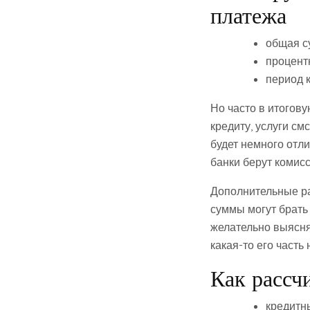
платежа
общая с
процентн
период 
Но часто в итогов
кредиту, услуги с
будет немного отли
банки берут комис
Дополнительные ра
суммы могут брать 
желательно выясня
какая-то его часть
Как рассч
кредитн