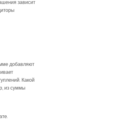
гашения зависит
диторы
сумме добавляют
ливает
уплений. Какой
р, из суммы
ате.