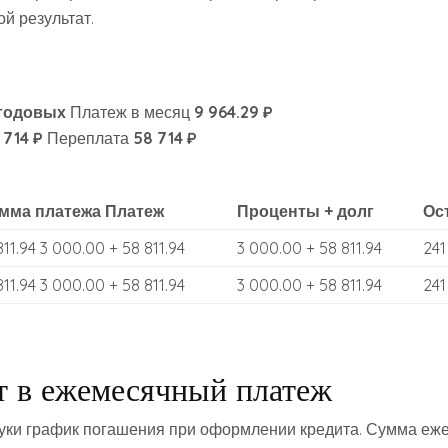
ой результат.
 годовых
Платеж в месяц
9 964.29 ₽
 714 ₽
Переплата
58 714 ₽
мма платежа Платеж
Проценты + долг
Ос
811.94 3 000.00 + 58 811.94
3 000.00 + 58 811.94
241
811.94 3 000.00 + 58 811.94
3 000.00 + 58 811.94
241
т в ежемесячный платеж
уки график погашения при оформлении кредита. Сумма еж