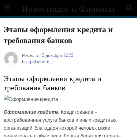
Skip
Инвестиции и Финансы
to
content
Этапы оформления кредита и
требования банков
Posted on
3 декабря 2023
by
rpkbenefit_r
Этапы оформления кредита и
требования банков
Оформление кредита
. Кредитование –
востребованная услуга банков и иных кредитных
организаций, благодаря которой человек может
реализовать любые цели. Деньги берут для оплаты