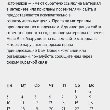
источников — имеют обратную ссылку на материал
в интернете или присланы посетителями сайта и
предоставляются исключительно в
ознакомительных целях. Права на материалы
принадлежат их владельцам. Администрация сайта
ответственности за содержание материала не несет.
Если Вы обнаружили на нашем сайте материалы,
которые нарушают авторские права,
принадлежащие Вам, Вашей компании или
организации, пожалуйста, сообщите нам через
форму обратной связи.
Пн
Вт
Ср
Чт
Пт
Сб
Вс
1
2
3
4
5
6
7
8
9
10
11
12
13
14
15
16
17
18
19
20
21
22
23