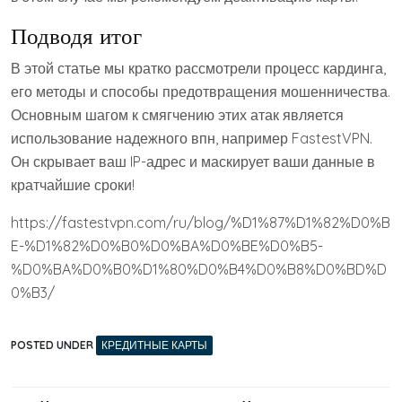
Подводя итог
В этой статье мы кратко рассмотрели процесс кардинга,
его методы и способы предотвращения мошенничества.
Основным шагом к смягчению этих атак является
использование надежного впн, например FastestVPN.
Он скрывает ваш IP-адрес и маскирует ваши данные в
кратчайшие сроки!
https://fastestvpn.com/ru/blog/%D1%87%D1%82%D0%B
E-%D1%82%D0%B0%D0%BA%D0%BE%D0%B5-
%D0%BA%D0%B0%D1%80%D0%B4%D0%B8%D0%BD%D
0%B3/
POSTED UNDER
КРЕДИТНЫЕ КАРТЫ