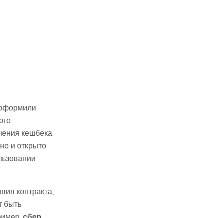
 оформили
ого
чения кешбека.
тно и открыто
ользовании
овия контракта,
т быть
ример,
сбер