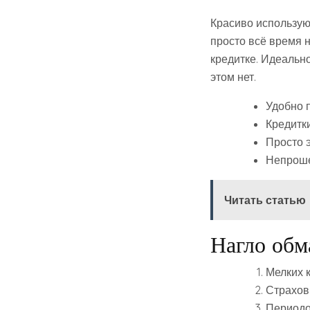
Красиво используют
просто всё время н
кредитке. Идеальн
этом нет.
Удобно п
Кредитк
Просто э
Непроше
Читать статью
Нагло обм
Мелких 
Страхов
Периодо