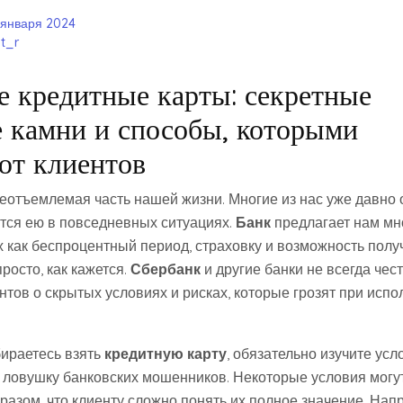
 января 2024
t_r
е кредитные карты: секретные
 камни и способы, которыми
ют клиентов
еотъемлемая часть нашей жизни. Многие из нас уже давно
ются ею в повседневных ситуациях.
Банк
предлагает нам мн
х как беспроцентный период, страховку и возможность полу
просто, как кажется.
Сбербанк
и другие банки не всегда чес
тов о скрытых условиях и рисках, которые грозят при исп
бираетесь взять
кредитную карту
, обязательно изучите усл
в ловушку банковских мошенников. Некоторые условия могу
разом, что клиенту сложно понять их полное значение. Нап