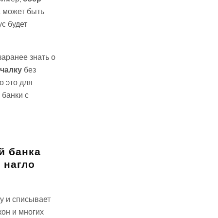
х может быть
ус будет
заранее знать о
чалку
без
о это для
 банки с
й банка
 нагло
у и списывает
кон и многих