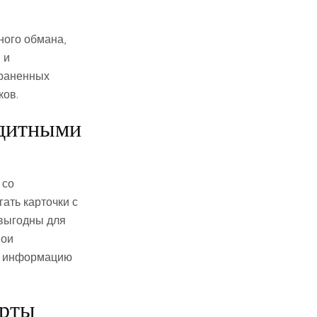
ного обмана,
 и
траненных
ков.
едитными
 со
ать карточки с
евыгодны для
вои
ю информацию
арты