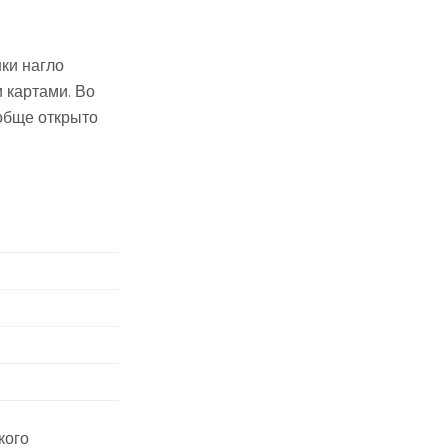
нки нагло
и картами. Во
ообще открыто
кого