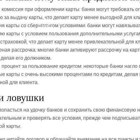
 комиссия при оформлении карты: банки могут требовать 
 за выдачу карты, что делает карту менее выгодной для кл
я карты со сбер»гггг»гом условиями: банки могут навязыва
ию карты с условием пользования дополнительными услуга
страховкой, что делает карту менее привлекательной для кл
ная рассрочка: многие банки активируют рассрочку на карт
 делая его должником.
 процент за пользование кредитом: некоторые банки нагло
ые карты с очень высокими процентами по кредитам, делая 
ной для клиента.
и ловушки
 попасться на удочку банков и сохранить свою финансовую 
ательным и проверять все условия, прежде чем подписыват
ой карты:
но читайте договор и обращайте внимание на все пункты и 