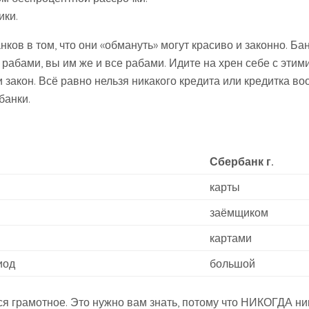
ки.
нков в том, что они «обмануть» могут красиво и законно. Ба
рабами, вы им же и все рабами. Идите на хрен себе с этим
 закон. Всё равно нельзя никакого кредита или кредитка в
банки.
Сбербанк г.
карты
заёмщиком
картами
иод
большой
ся грамотное. Это нужно вам знать, потому что НИКОГДА ни