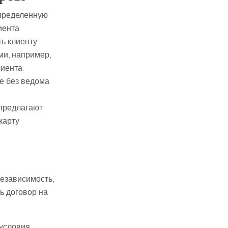
определенную
иента.
ть клиенту
ми, например,
иента.
е без ведома
 предлагают
карту
независимость,
ь договор на
условия.