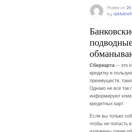
Posted on
26
by
rpkbenefi
Банковски
подводные
обманыва
Сберкарта
— это н
кредитку и пользу
преимуществ, таки
Однако не все так 
информируют клиен
кредитных карт.
Если вы только со
чтобы не попасть 
изложены таким об