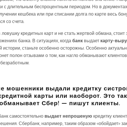
ки с длительным беспроцентным периодом. Но в документа
олучении кешбека или при списании долга по карте весь бон
я со счета.
 ловушку кредитных карт и не стать жертвой обмана, стоит 
жениях банка. В ситуациях, когда
банк
выдает
карту-выру
й истории, станьте особенно осторожны. Особенно актуальн
рнет полон отзывами о том, как нагло обманывают клиентов
 безработным.
е мошенники выдали кредитку систро
кредитной карты или наоборот. Это так
обманывает Сбер! — пишут клиенты.
 банк самостоятельно
выдает непрошеную
кредитку клиент
решения. Сбербанк, например, таким образом «обойдает» за