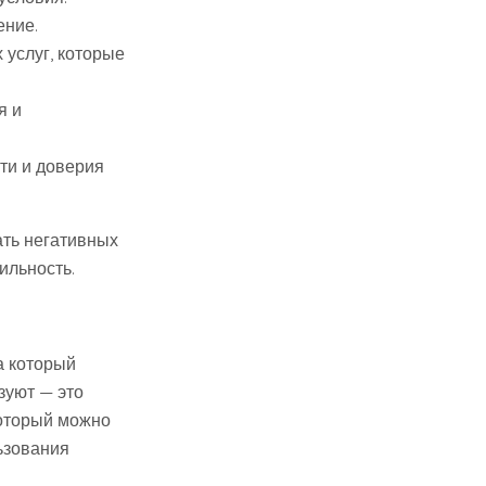
ение.
 услуг, которые
я и
ти и доверия
ать негативных
ильность.
за который
зуют — это
который можно
льзования