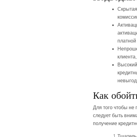
Скрытая
комиссию
Активаци
активац
платной 
Непроше
клиента,
Высокий
кредитн
невыгод
Как обойт
Для того чтобы не
следует быть вним
получение кредитн
Тщатель