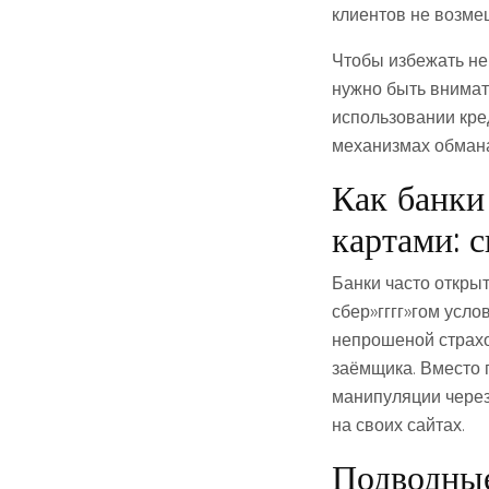
клиентов не возме
Чтобы избежать не
нужно быть внимат
использовании кре
механизмах обмана
Как банки
картами: 
Банки часто откры
сбер»гггг»гом усло
непрошеной страхо
заёмщика. Вместо 
манипуляции чере
на своих сайтах.
Подводные