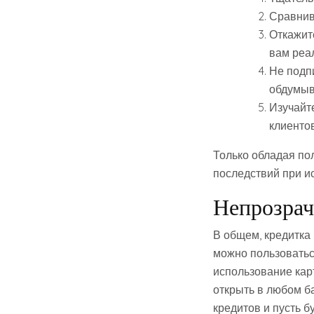
Сравнив
Откажите
вам реа
Не подп
обдумыв
Изучайте
клиентов
Только обладая по
последствий при и
Непрозрач
В общем, кредитка 
можно пользоватьс
использование карт
открыть в любом ба
кредитов и пусть б