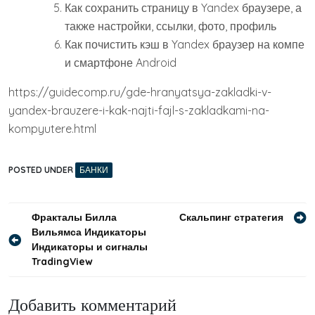
Как сохранить страницу в Yandex браузере, а
также настройки, ссылки, фото, профиль
Как почистить кэш в Yandex браузер на компе
и смартфоне Android
https://guidecomp.ru/gde-hranyatsya-zakladki-v-
yandex-brauzere-i-kak-najti-fajl-s-zakladkami-na-
kompyutere.html
POSTED UNDER
БАНКИ
Навигация
Фракталы Билла
Скальпинг стратегия
Вильямса Индикаторы
по
Индикаторы и сигналы
записям
TradingView
Добавить комментарий