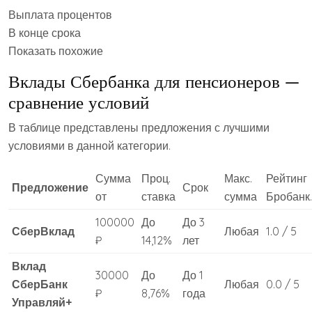
Выплата процентов
В конце срока
Показать похожие
Вклады Сбербанка для пенсионеров —
сравнение условий
В таблице представлены предложения с лучшими
условиями в данной категории.
Сумма
Проц.
Макс.
Рейтинг
Предложение
Срок
от
ставка
сумма
Бробанк
100000
До
До 3
СберВклад
Любая
1.0 / 5
₽
14,12%
лет
Вклад
30000
До
До 1
СберБанк
Любая
0.0 / 5
₽
8,76%
года
Управляй+