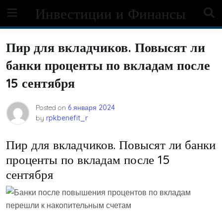
Skip
Инвестиции и Финансы
to
content
Пир для вкладчиков. Повысят ли
банки проценты по вкладам после
15 сентября
Posted on
6 января 2024
by
rpkbenefit_r
Пир для вкладчиков. Повысят ли банки
проценты по вкладам после 15
сентября