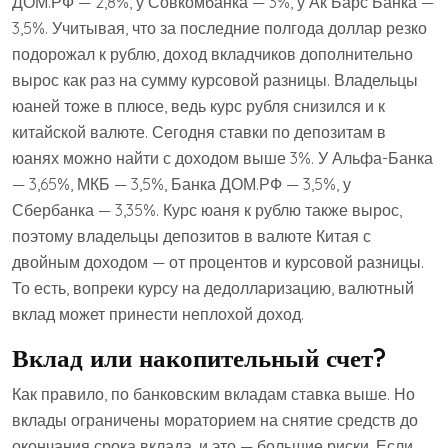
ДОМ.РФ — 2,8%, у Совкомбанка — 3%, у Ак Барс Банка —
3,5%. Учитывая, что за последние полгода доллар резко
подорожал к рублю, доход вкладчиков дополнительно
вырос как раз на сумму курсовой разницы. Владельцы
юаней тоже в плюсе, ведь курс рубля снизился и к
китайской валюте. Сегодня ставки по депозитам в
юанях можно найти с доходом выше 3%. У Альфа-Банка
— 3,65%, МКБ — 3,5%, Банка ДОМ.РФ — 3,5%, у
Сбербанка — 3,35%. Курс юаня к рублю также вырос,
поэтому владельцы депозитов в валюте Китая с
двойным доходом — от процентов и курсовой разницы.
То есть, вопреки курсу на дедолларизацию, валютный
вклад может принести неплохой доход.
Вклад или накопительный счет?
Как правило, по банковским вкладам ставка выше. Но
вклады ограничены мораторием на снятие средств до
окончания срока вклада, и это — большие риски. Если