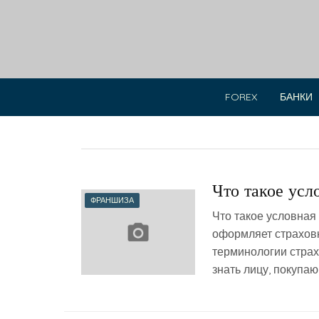
Skip
to
content
FOREX
БАНКИ
Что такое усл
ФРАНШИЗА
Что такое условная
оформляет страховк
терминологии страх
знать лицу, покупаю