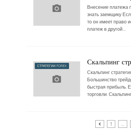
Внесение платежа п
знать заемщику Есл
то он имеет право 
платеж в другой….
Скальпинг стр
СТРАТЕГИИ FOREX
Скальпинг стратеги
Большинство трейде
быстрая прибыль. Е
торговли. Скальпинг
Пагинация
1
…