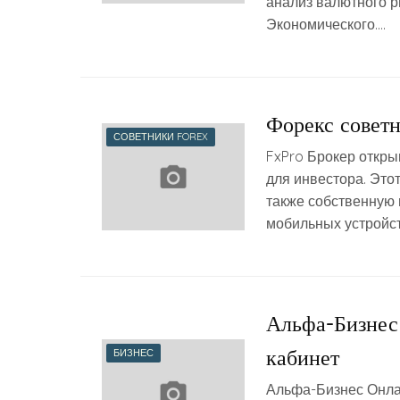
анализ валютного р
Экономического….
Форекс совет
СОВЕТНИКИ FOREX
FxPro Брокер откры
для инвестора. Это
также собственную 
мобильных устройст
Альфа-Бизнес 
кабинет
БИЗНЕС
Альфа-Бизнес Онлай